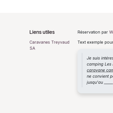
Liens utiles
Réservation par
W
Caravanes Treyvaud
Text exemple pour
SA
Je suis intér
camping Les P
caravane ca
ne convient pa
jusqu'au ____