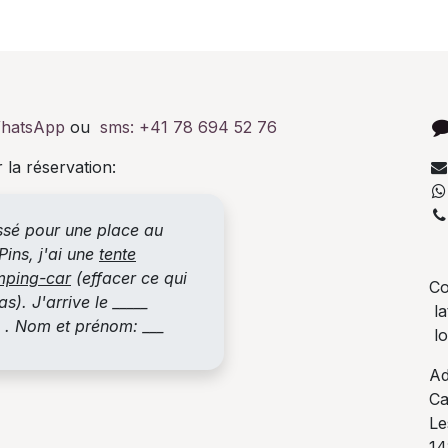
hatsApp
ou
sms:
+41 78 694 52 76
 la réservation:
essé pour une place au
+
ins, j'ai une
tente
mping-car
(effacer ce qui
Co
s). J'arrive le _____
la
_ . Nom et prénom: ___
lo
Ad
Ca
Le
14