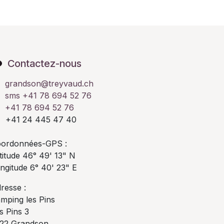
Contactez-nous
grandson@treyvaud.ch
sms +41 78 694 52 76
+41 78 694 52 76
41 24 445 47 40
ordonnées-GPS :
titude 46° 49' 13" N
ngitude 6° 40' 23" E
resse :
mping les Pins
s Pins 3
22 Grandson