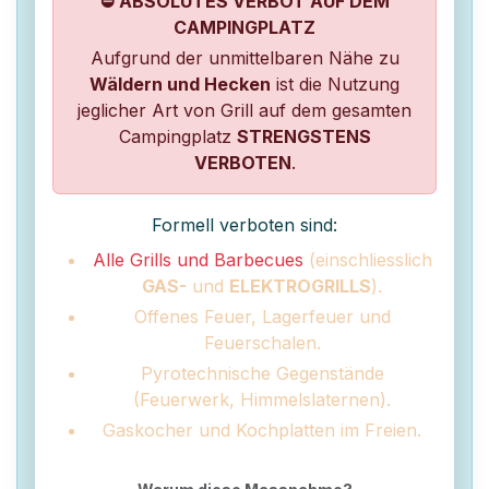
⛔ ABSOLUTES VERBOT AUF DEM
CAMPINGPLATZ
Aufgrund der unmittelbaren Nähe zu
Wäldern und Hecken
ist die Nutzung
jeglicher Art von Grill auf dem gesamten
Campingplatz
STRENGSTENS
VERBOTEN
.
Formell verboten sind:
Alle Grills und Barbecues
(einschliesslich
GAS-
und
ELEKTROGRILLS
).
Offenes Feuer, Lagerfeuer und
Feuerschalen.
Pyrotechnische Gegenstände
(Feuerwerk, Himmelslaternen).
Gaskocher und Kochplatten im Freien.