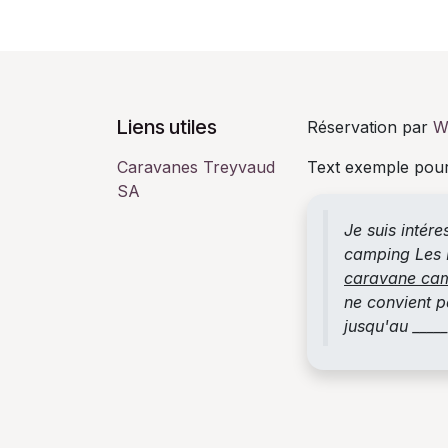
Liens utiles
Réservation par
W
Caravanes Treyvaud
Text exemple pour
SA
Je suis intér
camping Les P
caravane ca
ne convient pa
jusqu'au ____