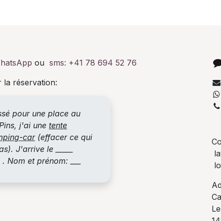
hatsApp
ou
sms:
+41 78 694 52 76
 la réservation:
essé pour une place au
+
ins, j'ai une
tente
mping-car
(effacer ce qui
Co
s). J'arrive le _____
la
_ . Nom et prénom: ___
lo
Ad
Ca
Le
14