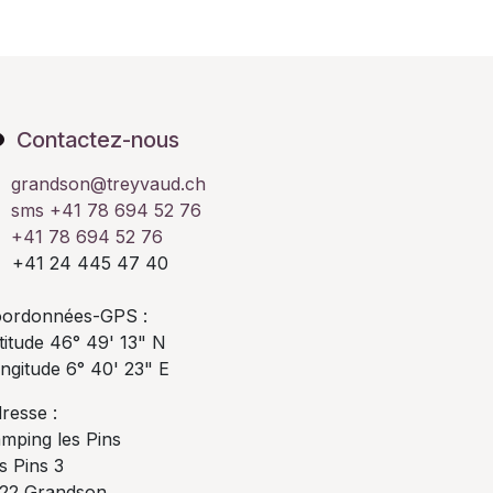
Contactez-nous
grandson@treyvaud.ch
sms +41 78 694 52 76
+41 78 694 52 76
41 24 445 47 40
ordonnées-GPS :
titude 46° 49' 13" N
ngitude 6° 40' 23" E
resse :
mping les Pins
s Pins 3
22 Grandson