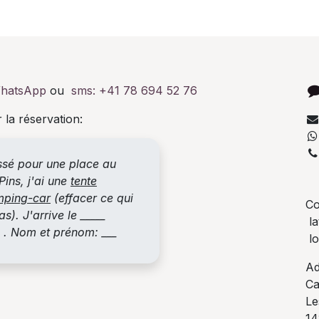
hatsApp
ou
sms:
+41 78 694 52 76
 la réservation:
essé pour une place au
+
ins, j'ai une
tente
mping-car
(effacer ce qui
Co
s). J'arrive le _____
la
_ . Nom et prénom: ___
lo
Ad
Ca
Le
14