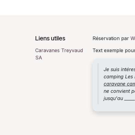
Liens utiles
Réservation par
W
Caravanes Treyvaud
Text exemple pour
SA
Je suis intér
camping Les P
caravane ca
ne convient pa
jusqu'au ____