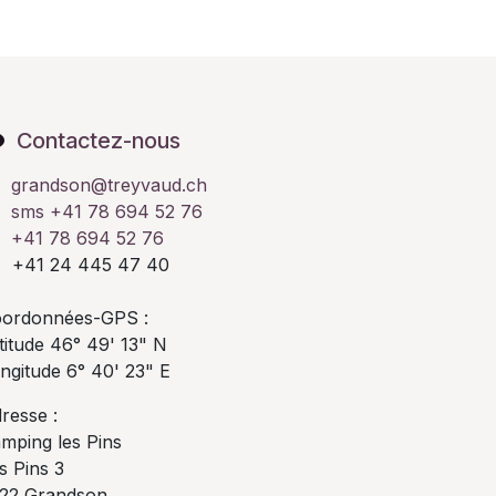
Contactez-nous
grandson@treyvaud.ch
sms +41 78 694 52 76
+41 78 694 52 76
41 24 445 47 40
ordonnées-GPS :
titude 46° 49' 13" N
ngitude 6° 40' 23" E
resse :
mping les Pins
s Pins 3
22 Grandson