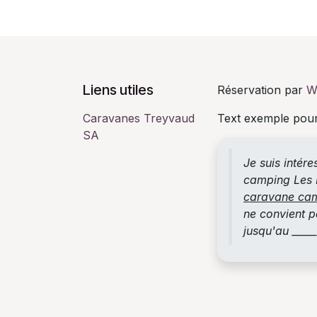
Liens utiles
Réservation par
W
Caravanes Treyvaud
Text exemple pour
SA
Je suis intér
camping Les P
caravane ca
ne convient pa
jusqu'au ____