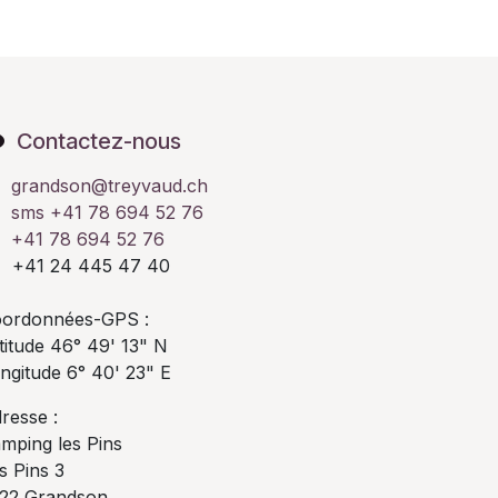
Contactez-nous
grandson@treyvaud.ch
sms +41 78 694 52 76
+41 78 694 52 76
41 24 445 47 40
ordonnées-GPS :
titude 46° 49' 13" N
ngitude 6° 40' 23" E
resse :
mping les Pins
s Pins 3
22 Grandson