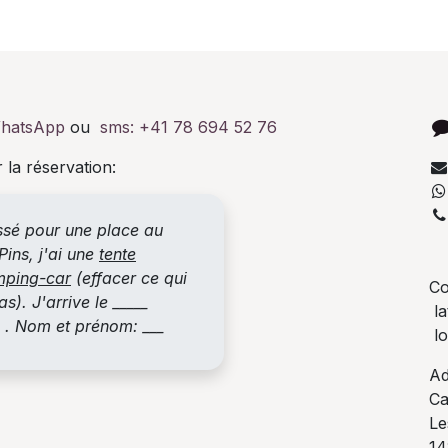
hatsApp
ou
sms:
+41 78 694 52 76
 la réservation:
essé pour une place au
+
ins, j'ai une
tente
mping-car
(effacer ce qui
Co
s). J'arrive le _____
la
_ . Nom et prénom: ___
lo
Ad
Ca
Le
14